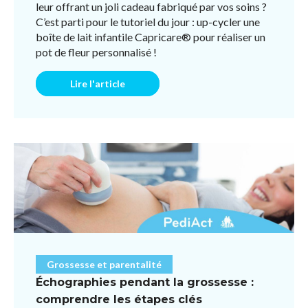
complications. Peut-on donner des compléments de
leur offrant un joli cadeau fabriqué par vos soins ?
Vitamine D aux enfants ? "Mon enfant a-t-il besoin
C’est parti pour le tutoriel du jour : up-cycler une
de compléments en vitamine D ?" C'est une question
boîte de lait infantile Capricare® pour réaliser un
fréquente. La réponse est oui, surtout dans les
pot de fleur personnalisé !
régions peu ensoleillées ou pour les bébés
exclusivement allaités, car le lait maternel ne
Lire l'article
contient pas une quantité suffisante de cette
vitamine.
Grossesse et parentalité
Échographies pendant la grossesse :
comprendre les étapes clés