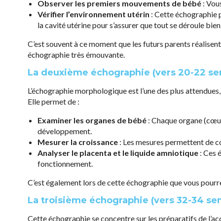
Observer les premiers mouvements de bébé
: Vous
Vérifier l’environnement utérin
: Cette échographie 
la cavité utérine pour s’assurer que tout se déroule bien
C’est souvent à ce moment que les futurs parents réalisent 
échographie très émouvante.
La deuxième échographie (vers 20-22 s
L’échographie morphologique est l’une des plus attendues,
Elle permet de :
Examiner les organes de bébé
: Chaque organe (cœur,
développement.
Mesurer la croissance
: Les mesures permettent de c
Analyser le placenta et le liquide amniotique
: Ces 
fonctionnement.
C’est également lors de cette échographie que vous pourrez
La troisième échographie (vers 32-34 se
Cette échographie se concentre sur les préparatifs de l’a