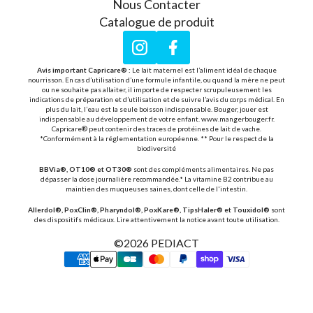
Nous Contacter
Catalogue de produit
Instagram
Facebook
Avis important Capricare® :
Le lait maternel est l’aliment idéal de chaque
nourrisson. En cas d’utilisation d’une formule infantile, ou quand la mère ne peut
ou ne souhaite pas allaiter, il importe de respecter scrupuleusement les
indications de préparation et d’utilisation et de suivre l’avis du corps médical. En
plus du lait, l’eau est la seule boisson indispensable. Bouger, jouer est
indispensable au développement de votre enfant. www.mangerbouger.fr.
Capricare® peut contenir des traces de protéines de lait de vache.
*Conformément à la réglementation européenne. ** Pour le respect de la
biodiversité
BBVia®, OT10® et OT30®
sont des compléments alimentaires. Ne pas
dépasser la dose journalière recommandée.* La vitamine B2 contribue au
maintien des muqueuses saines, dont celle de l'intestin.
Allerdol®, PoxClin®, Pharyndol®, PoxKare®, TipsHaler® et Touxidol®
sont
des dispositifs médicaux. Lire attentivement la notice avant toute utilisation.
©2026
PEDIACT