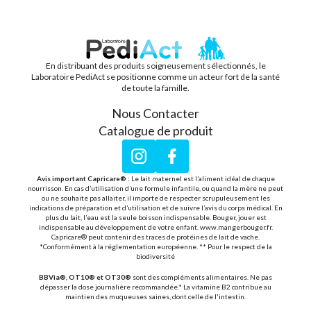
En distribuant des produits soigneusement sélectionnés, le
PEDIACT
Laboratoire PediAct se positionne comme un acteur fort de la santé
de toute la famille.
Nous Contacter
Catalogue de produit
Instagram
Facebook
Avis important Capricare® :
Le lait maternel est l’aliment idéal de chaque
nourrisson. En cas d’utilisation d’une formule infantile, ou quand la mère ne peut
ou ne souhaite pas allaiter, il importe de respecter scrupuleusement les
indications de préparation et d’utilisation et de suivre l’avis du corps médical. En
plus du lait, l’eau est la seule boisson indispensable. Bouger, jouer est
indispensable au développement de votre enfant. www.mangerbouger.fr.
Capricare® peut contenir des traces de protéines de lait de vache.
*Conformément à la réglementation européenne. ** Pour le respect de la
biodiversité
BBVia®, OT10® et OT30®
sont des compléments alimentaires. Ne pas
dépasser la dose journalière recommandée.* La vitamine B2 contribue au
maintien des muqueuses saines, dont celle de l'intestin.