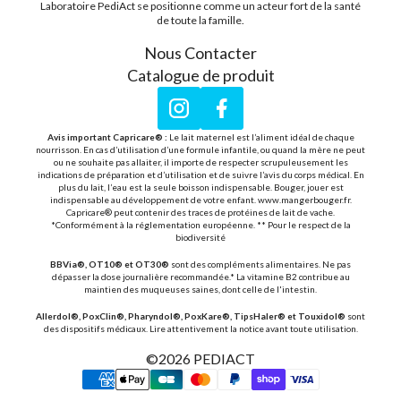
Laboratoire PediAct se positionne comme un acteur fort de la santé
de toute la famille.
Nous Contacter
Catalogue de produit
Instagram
Facebook
Avis important Capricare® :
Le lait maternel est l’aliment idéal de chaque
nourrisson. En cas d’utilisation d’une formule infantile, ou quand la mère ne peut
ou ne souhaite pas allaiter, il importe de respecter scrupuleusement les
indications de préparation et d’utilisation et de suivre l’avis du corps médical. En
plus du lait, l’eau est la seule boisson indispensable. Bouger, jouer est
indispensable au développement de votre enfant. www.mangerbouger.fr.
Capricare® peut contenir des traces de protéines de lait de vache.
*Conformément à la réglementation européenne. ** Pour le respect de la
biodiversité
BBVia®, OT10® et OT30®
sont des compléments alimentaires. Ne pas
dépasser la dose journalière recommandée.* La vitamine B2 contribue au
maintien des muqueuses saines, dont celle de l'intestin.
Allerdol®, PoxClin®, Pharyndol®, PoxKare®, TipsHaler® et Touxidol®
sont
des dispositifs médicaux. Lire attentivement la notice avant toute utilisation.
©2026
PEDIACT