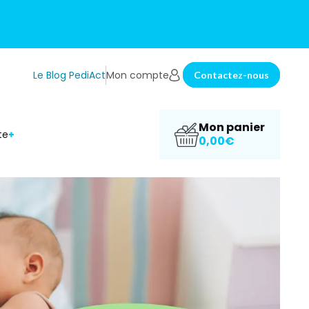
Le Blog PediAct
Mon compte
Contactez-nous
Mon panier
te
0,00€