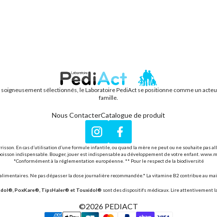
s soigneusement sélectionnés, le Laboratoire PediAct se positionne comme un acteur f
PEDIACT
famille.
Nous Contacter
Catalogue de produit
Instagram
Facebook
rrisson. En cas d’utilisation d’une formule infantile, ou quand la mère ne peut ou ne souhaite pas a
seule boisson indispensable. Bouger, jouer est indispensable au développement de votre enfant. www.
*Conformément à la réglementation européenne. ** Pour le respect de la biodiversité
imentaires. Ne pas dépasser la dose journalière recommandée.* La vitamine B2 contribue au main
ndol®, PoxKare®, TipsHaler® et Touxidol®
sont des dispositifs médicaux. Lire attentivement la 
©2026
PEDIACT