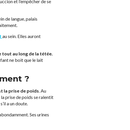
uccion et l’empêcher de se
in de langue, palais
aitement.
t
au sein. Elles auront
e tout au long de la tétée.
fant ne boit que le lait
mment ?
t la prise de poids
. Au
la prise de poids se ralentit
’il a un doute.
ne abondamment. Ses urines