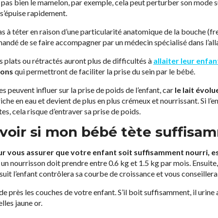
d pas bien le mamelon, par exemple, cela peut perturber son mode s
 s’épuise rapidement.
s à téter en raison d’une particularité anatomique de la bouche (fre
mandé de se faire accompagner par un médecin spécialisé dans l’all
plats ou rétractés auront plus de difficultés à
allaiter leur enfan
ons
qui permettront de faciliter la prise du sein par le bébé.
s peuvent influer sur la prise de poids de l’enfant, car
le lait évolu
iche en eau et devient de plus en plus crémeux et nourrissant. Si l’en
s, cela risque d’entraver sa prise de poids.
oir si mon bébé tète suffisa
our vous assurer que votre enfant soit suffisamment nourri, es
un nourrisson doit prendre entre 0.6 kg et 1.5 kg par mois. Ensuite, 
suit l’enfant contrôlera sa courbe de croissance et vous conseillera s
 de près les couches de votre enfant. S’il boit suffisamment, il uri
elles jaune or.