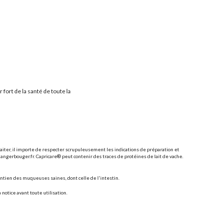
ort de la santé de toute la
llaiter, il importe de respecter scrupuleusement les indications de préparation et
mangerbouger.fr. Capricare® peut contenir des traces de protéines de lait de vache.
tien des muqueuses saines, dont celle de l'intestin.
notice avant toute utilisation.