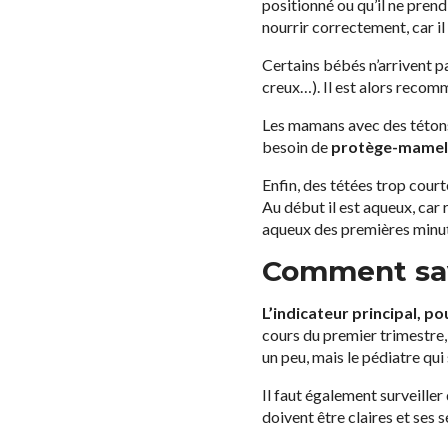
positionné ou qu’il ne pren
nourrir correctement, car il
Certains bébés n’arrivent pa
creux…). Il est alors recom
Les mamans avec des tétons 
besoin de
protège-mamel
Enfin, des tétées trop courte
Au début il est aqueux, car r
aqueux des premières minute
Comment sav
L’indicateur principal, p
cours du premier trimestre, 
un peu, mais le pédiatre qui 
Il faut également surveiller
doivent être claires et ses s