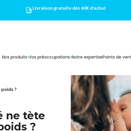
Livraison gratuite dès 60€ d'achat
Nos produits
Vos préoccupations
Notre expertise
Points de ven
 poids ?
 ne tète
poids ?