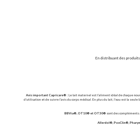
En distribuant des produit
Avis important Capricare® :
Le lait maternel est l’aliment idéal de chaque nou
d’utilisation et de suivre l’avis du corps médical. En plus du lait, l’eau est la 
BBVia®, OT10® et OT30®
sont des compléments al
Allerdol®, PoxClin®, Phary