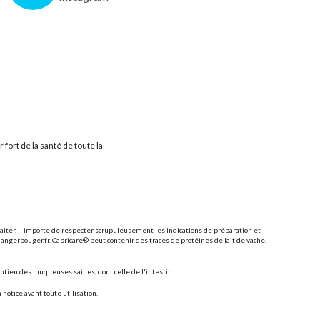
ort de la santé de toute la
llaiter, il importe de respecter scrupuleusement les indications de préparation et
mangerbouger.fr. Capricare® peut contenir des traces de protéines de lait de vache.
tien des muqueuses saines, dont celle de l'intestin.
notice avant toute utilisation.