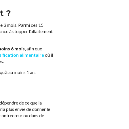
t ?
de 3 mois. Parmi ces 15
dance à stopper l’allaitement
moins 6 mois
, afin que
sification alimentaire
où il
s.
qu’à au moins 1 an.
t dépendre de ce que la
 n’a plus envie de donner le
r à contrecœur ou dans de