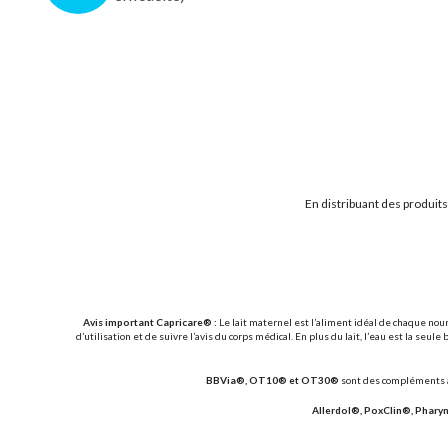
En distribuant des produit
Avis important Capricare® :
Le lait maternel est l’aliment idéal de chaque nou
d’utilisation et de suivre l’avis du corps médical. En plus du lait, l’eau est la 
BBVia®, OT10® et OT30®
sont des compléments al
Allerdol®, PoxClin®, Phary