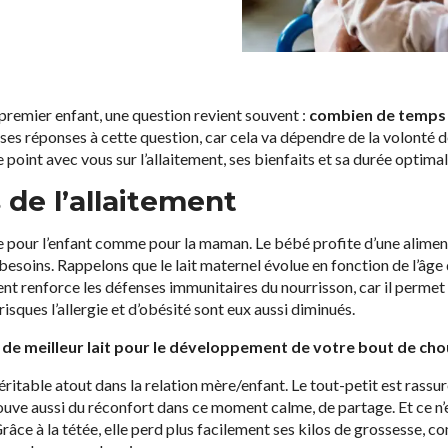
 premier enfant, une question revient souvent :
combien de temps a
uses réponses à cette question, car cela va dépendre de la volonté 
e point avec vous sur l’allaitement, ses bienfaits et sa durée optimal
 de l’allaitement
 pour l’enfant comme pour la maman. Le bébé profite d’une alime
besoins. Rappelons que le lait maternel évolue en fonction de l’âge 
ment renforce les défenses immunitaires du nourrisson, car il permet
isques l’allergie et d’obésité sont eux aussi diminués.
as de meilleur lait pour le développement de votre bout de cho
ritable atout dans la relation mère/enfant. Le tout-petit est rassur
uve aussi du réconfort dans ce moment calme, de partage. Et ce n’es
Grâce à la tétée, elle perd plus facilement ses kilos de grossesse, 