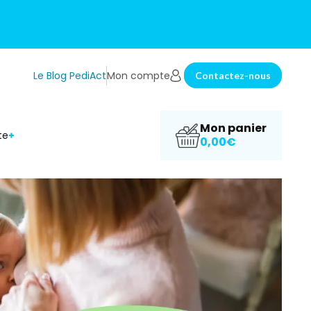
Le Blog PediAct
Mon compte
Contactez-nous
Mon panier
te
0,00€