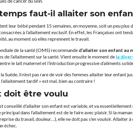
ues de cancer du sein.
emps faut-il allaiter son enfan
tent leur bébé pendant 15 semaines, en moyenne, soit un peu plus 
consacrées à l’allaitement exclusif. En effet, les Françaises ont ten
nité, au moment où elles reprennent le travail.
mondiale de la santé (OMS) recommande
d’allaiter son enfant au 
es de l’allaitement sur la santé. Vient ensuite le moment de
la diver
tre le lait maternel et l’introduction progressive d’aliments solide
 Suède, il n’est pas rare de voir des femmes allaiter leur enfant jus
’allaitement tardif » est mal, bien au contraire !
t doit être voulu
est conseillé d'allaiter son enfant est variable, et va essentiellemen
principal dans l’allaitement est de le faire avec plaisir. Si la maman
(reprise du travail, douleur…), elle ne doit pas s’en vouloir. Allaite
un échec.