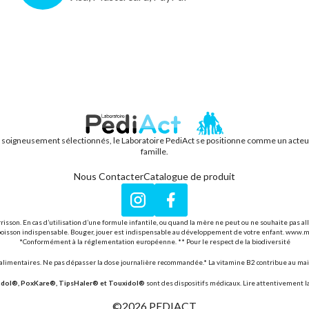
s soigneusement sélectionnés, le Laboratoire PediAct se positionne comme un acteur f
PEDIACT
famille.
Nous Contacter
Catalogue de produit
Instagram
Facebook
rrisson. En cas d’utilisation d’une formule infantile, ou quand la mère ne peut ou ne souhaite pas a
seule boisson indispensable. Bouger, jouer est indispensable au développement de votre enfant. www.
*Conformément à la réglementation européenne. ** Pour le respect de la biodiversité
imentaires. Ne pas dépasser la dose journalière recommandée.* La vitamine B2 contribue au main
ndol®, PoxKare®, TipsHaler® et Touxidol®
sont des dispositifs médicaux. Lire attentivement la 
©2026
PEDIACT