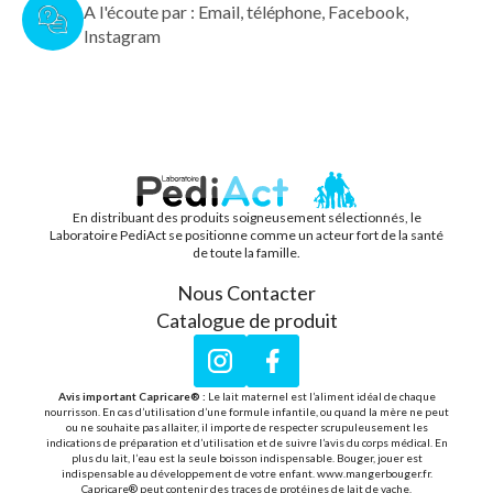
A l'écoute par : Email, téléphone, Facebook,
Instagram
En distribuant des produits soigneusement sélectionnés, le
PEDIACT
Laboratoire PediAct se positionne comme un acteur fort de la santé
de toute la famille.
Nous Contacter
Catalogue de produit
Instagram
Facebook
Avis important Capricare® :
Le lait maternel est l’aliment idéal de chaque
nourrisson. En cas d’utilisation d’une formule infantile, ou quand la mère ne peut
ou ne souhaite pas allaiter, il importe de respecter scrupuleusement les
indications de préparation et d’utilisation et de suivre l’avis du corps médical. En
plus du lait, l’eau est la seule boisson indispensable. Bouger, jouer est
indispensable au développement de votre enfant. www.mangerbouger.fr.
Capricare® peut contenir des traces de protéines de lait de vache.