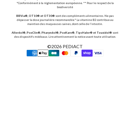
*Conformément à la réglementation européenne. ** Pour le respect de la
biodiversité
BBVia®, OT10® et OT30®
sont des compléments alimentaires. Ne pas
dépasser la dose journalière recommandée.* La vitamine B2 contribue au
maintien des muqueuses saines, dont celle de l'intestin.
Allerdol®, PoxClin®, Pharyndol®, PoxKare®, TipsHaler® et Touxidol®
sont
des dispositifs médicaux. Lire attentivement la notice avant toute utilisation.
©2026
PEDIACT