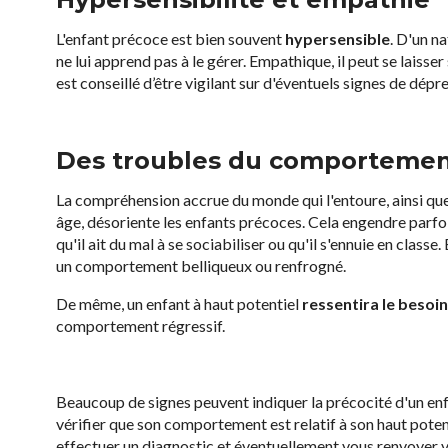
L'enfant précoce est bien souvent
hypersensible
. D'un na
ne lui apprend pas à le gérer. Empathique, il peut se laisser
est conseillé d’être vigilant sur d'éventuels signes de dé
Des troubles du comporteme
La compréhension accrue du monde qui l'entoure, ainsi qu
âge, désoriente les enfants précoces. Cela engendre parfo
qu'il ait du mal à se sociabiliser ou qu'il s'ennuie en class
un comportement belliqueux ou renfrogné.
De même, un enfant à haut potentiel
ressentira le besoin
comportement régressif.
Beaucoup de signes peuvent indiquer la précocité d'un enf
vérifier que son comportement est relatif à son haut poten
effectuer un diagnostic et éventuellement vous renvoye