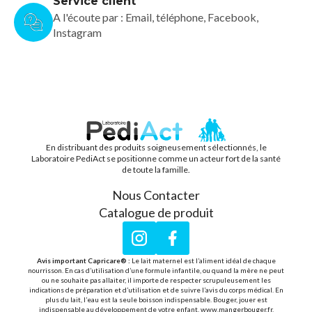
Service client
A l'écoute par : Email, téléphone, Facebook,
Instagram
En distribuant des produits soigneusement sélectionnés, le
PEDIACT
Laboratoire PediAct se positionne comme un acteur fort de la santé
de toute la famille.
Nous Contacter
Catalogue de produit
Instagram
Facebook
Avis important Capricare® :
Le lait maternel est l’aliment idéal de chaque
nourrisson. En cas d’utilisation d’une formule infantile, ou quand la mère ne peut
ou ne souhaite pas allaiter, il importe de respecter scrupuleusement les
indications de préparation et d’utilisation et de suivre l’avis du corps médical. En
plus du lait, l’eau est la seule boisson indispensable. Bouger, jouer est
indispensable au développement de votre enfant. www.mangerbouger.fr.