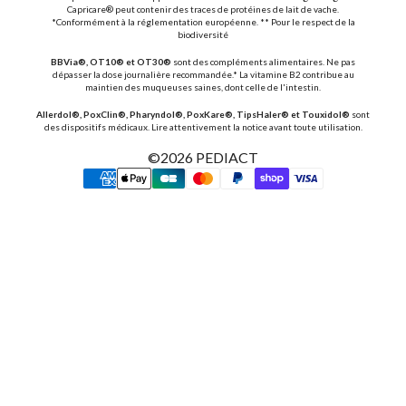
Capricare® peut contenir des traces de protéines de lait de vache.
*Conformément à la réglementation européenne. ** Pour le respect de la
biodiversité
BBVia®, OT10® et OT30®
sont des compléments alimentaires. Ne pas
dépasser la dose journalière recommandée.* La vitamine B2 contribue au
maintien des muqueuses saines, dont celle de l'intestin.
Allerdol®, PoxClin®, Pharyndol®, PoxKare®, TipsHaler® et Touxidol®
sont
des dispositifs médicaux. Lire attentivement la notice avant toute utilisation.
©2026
PEDIACT