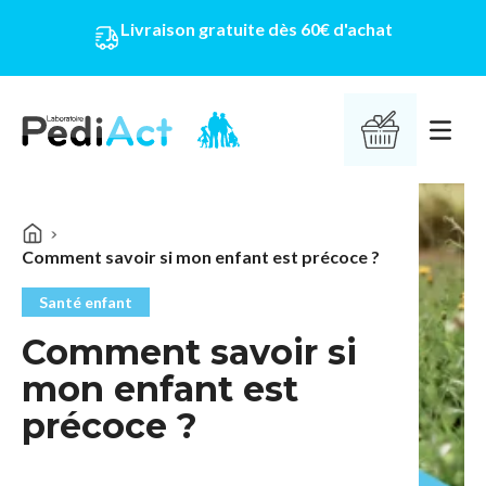
Livraison gratuite dès 60€ d'achat
PEDIACT
Ouvrir 
Comment savoir si mon enfant est précoce ?
Santé enfant
Comment savoir si
mon enfant est
précoce ?