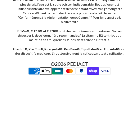
plus du lait, l’eau est la seule boisson indispensable. Bouger, jouer est
indispensable au développement de votre enfant. www.mangerbouger.fr.
Capricare® peut contenir des traces de protéines de lait de vache.
*Conformément à la réglementation européenne. ** Pour le respect de la
biodiversité
BBVia®, OT10® et OT30®
sont des compléments alimentaires. Ne pas
dépasser la dose journalière recommandée.* La vitamine B2 contribue au
maintien des muqueuses saines, dont celle de l'intestin.
Allerdol®, PoxClin®, Pharyndol®, PoxKare®, TipsHaler® et Touxidol®
sont
des dispositifs médicaux. Lire attentivement la notice avant toute utilisation.
©2026
PEDIACT