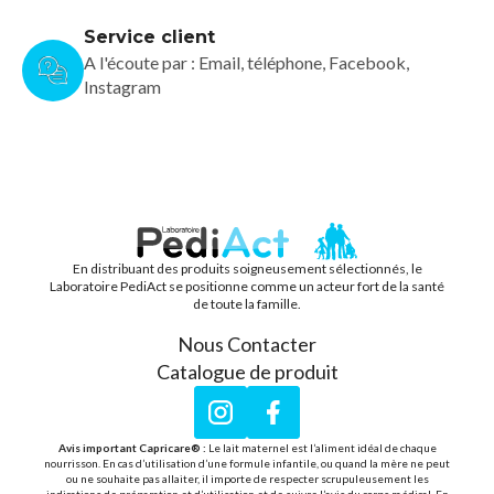
Service client
A l'écoute par : Email, téléphone, Facebook,
Instagram
En distribuant des produits soigneusement sélectionnés, le
PEDIACT
Laboratoire PediAct se positionne comme un acteur fort de la santé
de toute la famille.
Nous Contacter
Catalogue de produit
Instagram
Facebook
Avis important Capricare® :
Le lait maternel est l’aliment idéal de chaque
nourrisson. En cas d’utilisation d’une formule infantile, ou quand la mère ne peut
ou ne souhaite pas allaiter, il importe de respecter scrupuleusement les
indications de préparation et d’utilisation et de suivre l’avis du corps médical. En