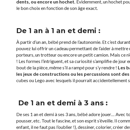
dents, ou encore un hochet.
Évidemment, un hochet pour
le bon choix en fonction de son âge exact.
De 1 an à 1 an et demi :
À partir d’un an, bébé prend de l’autonomie. Et c’est duran
pouvez lui offrir un cadeau permettant de l’aider à mettre 
porteurs, un trotteur ou encore un petit camion. Mais ce n’
! Les formes l’intriguent, et sa curiosité s’amplifie de jour 
bout de la pièce, même s’il a rampé pour s’y rendre !
Les ba
les jeux de constructions ou les percussions sont des 
cubes ou Lego avec lesquels il pourrait accidentellement s
De 1 an et demi à 3 ans :
De ses 1 an et demi à ses 3 ans, bébé adore jouer… Avec tou
pousser, etc. Tout le fascine, et son esprit s’éveille. Il co
enfant, il ne faut pas l’oublier !), dessiner, colorier, créer