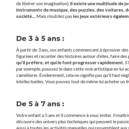
de libérer son imagination).
Il existe une multitude de jo
instruments de musique, des puzzles, des voitures, de
société…
Mais n’oubliez pas
les jeux extérieurs égale
De 3 à 5 ans :
À partir de 3 ans, vos enfants commencent à éprouver des p
figurines et raconter des histoires autour d’elles, faire de
qu’il préfère, et qui le font progresser rapidement.
S’
par exemple, poussez le dans cette voie artistique en lui ac
s’améliorer. Évidemment, cela ne signifie pas qu’il faut négl
intellectuelles. Vous pouvez tout de même lui acheter un livr
De 5 à 7 ans
:
Votre enfant a 5 ans et il commence à vous imiter. Il maîtri
découvre des univers plus techniques qui peuvent le passionn
aussi à toutes les activités manuelles qui ressemblent aux 