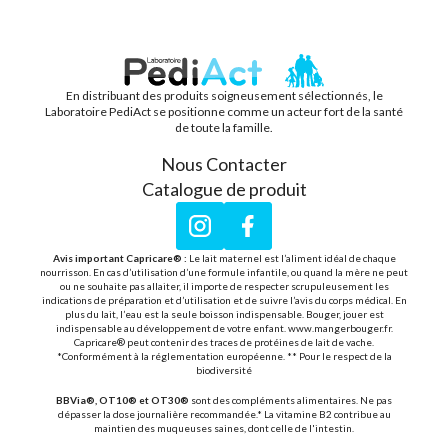
En distribuant des produits soigneusement sélectionnés, le
PEDIACT
Laboratoire PediAct se positionne comme un acteur fort de la santé
de toute la famille.
Nous Contacter
Catalogue de produit
Instagram
Facebook
Avis important Capricare® :
Le lait maternel est l’aliment idéal de chaque
nourrisson. En cas d’utilisation d’une formule infantile, ou quand la mère ne peut
ou ne souhaite pas allaiter, il importe de respecter scrupuleusement les
indications de préparation et d’utilisation et de suivre l’avis du corps médical. En
plus du lait, l’eau est la seule boisson indispensable. Bouger, jouer est
indispensable au développement de votre enfant. www.mangerbouger.fr.
Capricare® peut contenir des traces de protéines de lait de vache.
*Conformément à la réglementation européenne. ** Pour le respect de la
biodiversité
BBVia®, OT10® et OT30®
sont des compléments alimentaires. Ne pas
dépasser la dose journalière recommandée.* La vitamine B2 contribue au
maintien des muqueuses saines, dont celle de l'intestin.