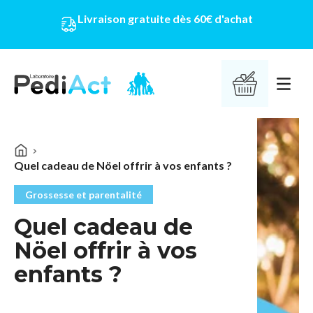
Livraison gratuite dès 60€ d'achat
PEDIACT
Ouvrir 
Quel cadeau de Nöel offrir à vos enfants ?
Grossesse et parentalité
Quel cadeau de
Nöel offrir à vos
enfants ?