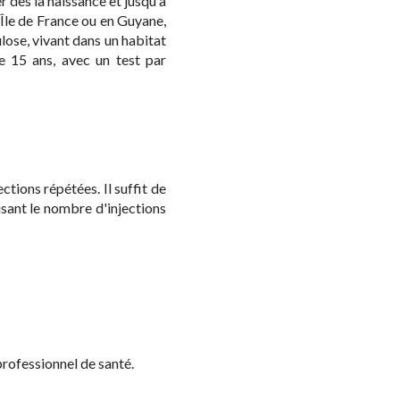
r dès la naissance et jusqu'à
 Île de France ou en Guyane,
lose, vivant dans un habitat
de 15 ans, avec un test par
tions répétées. Il suffit de
isant le nombre d'injections
professionnel de santé.