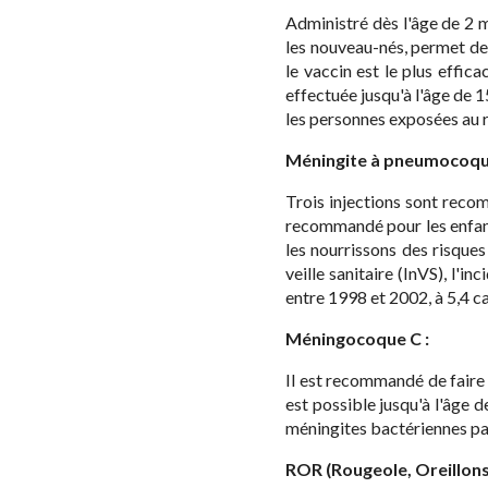
Administré dès l'âge de 2 
les nouveau-nés, permet de 
le vaccin est le plus effic
effectuée jusqu'à l'âge de 15
les personnes exposées au r
Méningite à pneumocoq
Trois injections sont reco
recommandé pour les enfant
les nourrissons des risque
veille sanitaire (InVS), l'
entre 1998 et 2002, à 5,4 c
Méningocoque C :
Il est recommandé de faire 
est possible jusqu'à l'âge d
méningites bactériennes par
ROR (Rougeole, Oreillons