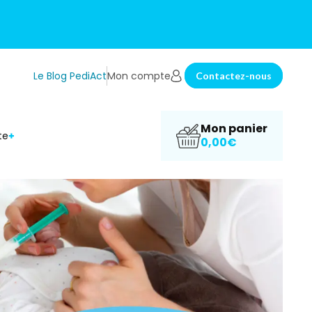
Le Blog PediAct
Mon compte
Contactez-nous
Mon panier
te
0,00€