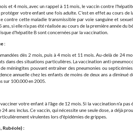
mois et 4 mois, avec un rappel à 11 mois, le vaccin contre l'hépat
protéger votre enfant une fois adulte. C'est en effet au cours de 
ace contre cette maladie transmissible par voie sanguine et sexuel
 ans, si elle n'a pas été réalisée au cours de la première année du b
isque d'hépatite B sont concernées par la vaccination.
ue
:
mmandées dès 2 mois, puis à 4 mois et 11 mois. Au-delà de 24 moi
s dans des situations particulières. La vaccination anti-pneumo
s de méningites pouvant entraîner des pneumonies ou septicémies. S
incidence annuelle chez les enfants de moins de deux ans a diminué 
as sur 100.000 en 2005.
vacciner votre enfant à l'âge de 12 mois. Si la vaccination n'a pas 
e 24 ans inclus. Ce vaccin, qui nécessite une seule dose, a déjà pro
ticulièrement virulentes lors d'épidémies de grippes.
, Rubéole) :