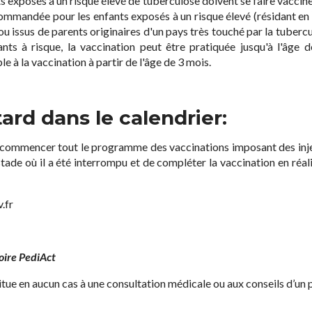
nts exposés à un risque élevé de tuberculose doivent se faire vaccine
ecommandée pour les enfants exposés à un risque élevé (résidant en
ou issus de parents originaires d'un pays très touché par la tubercu
ants à risque, la vaccination peut être pratiquée jusqu'à l'âge 
 à la vaccination à partir de l'âge de 3 mois.
ard dans le calendrier:
recommencer tout le programme des vaccinations imposant des injec
stade où il a été interrompu et de compléter la vaccination en réal
.fr
toire PediAct
titue en aucun cas à une consultation médicale ou aux conseils d’un 