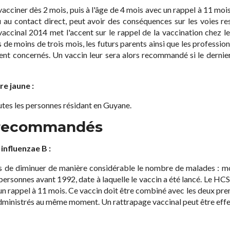
vacciner dès 2 mois, puis à l'âge de 4 mois avec un rappel à 11 mois
 au contact direct, peut avoir des conséquences sur les voies res
vaccinal 2014 met l'accent sur le rappel de la vaccination chez le
de moins de trois mois, les futurs parents ainsi que les profession
ent concernés. Un vaccin leur sera alors recommandé si le dernier
re jaune :
outes les personnes résidant en Guyane.
 recommandés
influenzae B :
s de diminuer de manière considérable le nombre de malades : mo
ersonnes avant 1992, date à laquelle le vaccin a été lancé. Le HC
c un rappel à 11 mois. Ce vaccin doit être combiné avec les deux pr
administrés au même moment. Un rattrapage vaccinal peut être effec