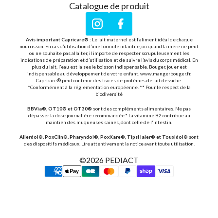
Catalogue de produit
Instagram
Facebook
Avis important Capricare® :
Le lait maternel est l’aliment idéal de chaque
nourrisson. En cas d’utilisation d’une formule infantile, ou quand la mère ne peut
ou ne souhaite pas allaiter, il importe de respecter scrupuleusement les
indications de préparation et d’utilisation et de suivre l’avis du corps médical. En
plus du lait, l’eau est la seule boisson indispensable. Bouger, jouer est
indispensable au développement de votre enfant. www.mangerbouger.fr.
Capricare® peut contenir des traces de protéines de lait de vache.
*Conformément à la réglementation européenne. ** Pour le respect de la
biodiversité
BBVia®, OT10® et OT30®
sont des compléments alimentaires. Ne pas
dépasser la dose journalière recommandée.* La vitamine B2 contribue au
maintien des muqueuses saines, dont celle de l'intestin.
Allerdol®, PoxClin®, Pharyndol®, PoxKare®, TipsHaler® et Touxidol®
sont
des dispositifs médicaux. Lire attentivement la notice avant toute utilisation.
©2026
PEDIACT