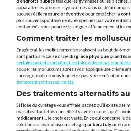
d’
endroits publics
tels que les gymnases ou les piscines. I
apparaître les premiers symptômes dans un délai compris 
aucune réelle
mesure préventive
pour empêcher la
cont
plus souvent spontanément, n’empêchez pas votre enfant d’
contaminés, vous pourrez le soigner efficacement si les m
Comment traiter les molluscu
En général, les molluscums disparaissent au bout de 6 mois
sont parfois la cause d’une
disgrâce physique
quand ils s
certains parents souhaitent les faire enlever par leur méde
couper les molluscums après avoir appliqué une crème anest
curetage, mais ne vous inquiétez pas, votre enfant ne co
traitement sont assez limités.
Des traitements alternatifs a
Si l’idée du curetage vous effraie, sachez qu’il existe des
mais il est toutefois conseillé d’y avoir recours après avo
médicament
… le choix est vaste. En ce qui concerne le de
solution sur les molluscums et agit par
kératolyse
, en pr
premier signe de la disparition future de la lésion. Dans 