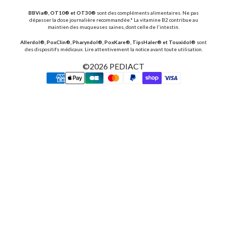
BBVia®, OT10® et OT30®
sont des compléments alimentaires. Ne pas
dépasser la dose journalière recommandée.* La vitamine B2 contribue au
maintien des muqueuses saines, dont celle de l'intestin.
Allerdol®, PoxClin®, Pharyndol®, PoxKare®, TipsHaler® et Touxidol®
sont
des dispositifs médicaux. Lire attentivement la notice avant toute utilisation.
©2026
PEDIACT