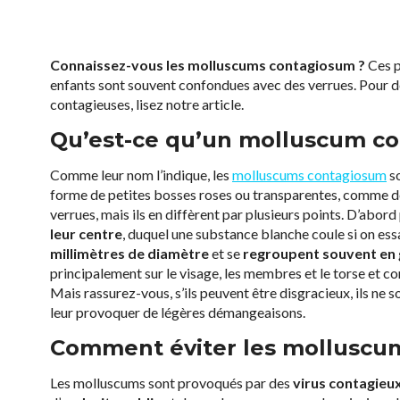
Connaissez-vous les molluscums contagiosum ?
Ces p
enfants sont souvent confondues avec des verrues. Pour déc
contagieuses, lisez notre article.
Qu’est-ce qu’un molluscum c
Comme leur nom l’indique, les
molluscums contagiosum
so
forme de petites bosses roses ou transparentes, comme de
verrues, mais ils en diffèrent par plusieurs points. D’abord
leur centre
, duquel une substance blanche coule si on es
millimètres de diamètre
et se
regroupent souvent en
principalement sur le visage, les membres et le torse et co
Mais rassurez-vous, s’ils peuvent être disgracieux, ils ne 
leur provoquer de légères démangeaisons.
Comment éviter les molluscu
Les molluscums sont provoqués par des
virus contagieu