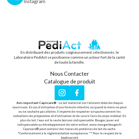
Instagram
En distribuant des produits soigneusement sélectionnés, le
PEDIACT
Laboratoire PediAct se positionne comme un acteur fort de la santé
de toute la famille.
Nous Contacter
Catalogue de produit
Instagram
Facebook
Avis important Capricare® :
Le lait maternel est l’aliment idéal de chaque
nourrisson. En cas d’utilisation d’une formule infantile, ou quand la mère ne peut
ou ne souhaite pas allaiter, il importe de respecter scrupuleusement les
indications de préparation et d’utilisation et de suivre l’avis du corps médical. En
plus du lait, l’eau est la seule boisson indispensable. Bouger, jouer est
indispensable au développement de votre enfant. www.mangerbouger.fr.
Capricare® peut contenir des traces de protéines de lait de vache.
*Conformément à la réglementation européenne. ** Pour le respect de la
biodiversité