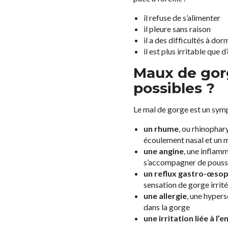
il refuse de s’alimenter
il pleure sans raison
il a des difficultés à dor
il est plus irritable que d
Maux de gorg
possibles ?
Le mal de gorge est un sym
un rhume
, ou rhinophar
écoulement nasal et un 
une angine
, une inflamm
s’accompagner de poussé
un reflux gastro-œso
sensation de gorge irrit
une allergie
, une hypers
dans la gorge
une irritation liée à l