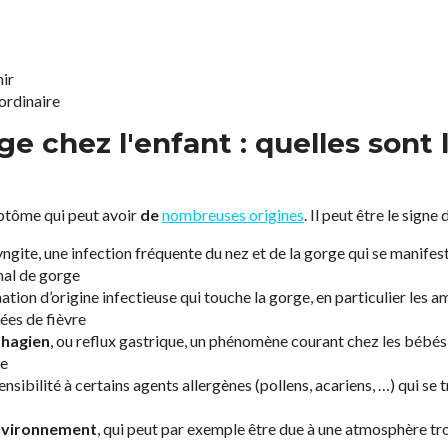
mir
’ordinaire
e chez l'enfant : quelles sont 
ptôme qui peut avoir
de
nombreuses origines
. Il peut être le signe
yngite, une infection fréquente du nez et de la gorge qui se manifes
mal de gorge
ation d’origine infectieuse qui touche la gorge, en particulier les 
es de fièvre
phagien
, ou reflux gastrique, un phénomène courant chez les bébés
ée
ensibilité à certains agents allergènes (pollens, acariens, …) qui se
’environnement
, qui peut par exemple être due à une atmosphère tro