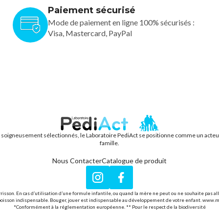
Paiement sécurisé
Mode de paiement en ligne 100% sécurisés :
Visa, Mastercard, PayPal
s soigneusement sélectionnés, le Laboratoire PediAct se positionne comme un acteur f
PEDIACT
famille.
Nous Contacter
Catalogue de produit
Instagram
Facebook
rrisson. En cas d’utilisation d’une formule infantile, ou quand la mère ne peut ou ne souhaite pas a
seule boisson indispensable. Bouger, jouer est indispensable au développement de votre enfant. www.
*Conformément à la réglementation européenne. ** Pour le respect de la biodiversité