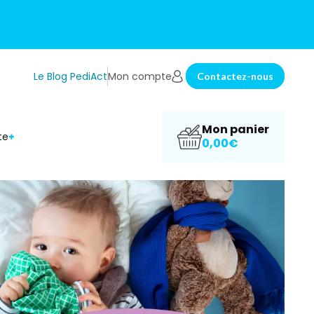
Le Blog PediAct
Mon compte
Contactez-nous
Mon panier
te
0,00€