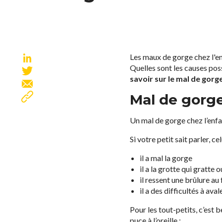
Les maux de gorge chez l'en
Quelles sont les causes poss
savoir sur le mal de gorg
Mal de gorge
Un mal de gorge chez l’enfa
Si votre petit sait parler, c
il a mal la gorge
il a la grotte qui gratte 
il ressent une brûlure au
il a des difficultés à aval
Pour les tout-petits, c’est
puce à l’oreille :