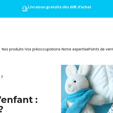
Livraison gratuite dès 60€ d'achat
Nos produits
Vos préoccupations
Notre expertise
Points de ven
 ?
enfant :
?