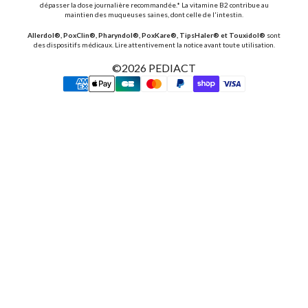
dépasser la dose journalière recommandée.* La vitamine B2 contribue au
maintien des muqueuses saines, dont celle de l'intestin.
Allerdol®, PoxClin®, Pharyndol®, PoxKare®, TipsHaler® et Touxidol®
sont
des dispositifs médicaux. Lire attentivement la notice avant toute utilisation.
©2026
PEDIACT