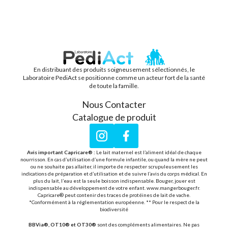
En distribuant des produits soigneusement sélectionnés, le
PEDIACT
Laboratoire PediAct se positionne comme un acteur fort de la santé
de toute la famille.
Nous Contacter
Catalogue de produit
Instagram
Facebook
Avis important Capricare® :
Le lait maternel est l’aliment idéal de chaque
nourrisson. En cas d’utilisation d’une formule infantile, ou quand la mère ne peut
ou ne souhaite pas allaiter, il importe de respecter scrupuleusement les
indications de préparation et d’utilisation et de suivre l’avis du corps médical. En
plus du lait, l’eau est la seule boisson indispensable. Bouger, jouer est
indispensable au développement de votre enfant. www.mangerbouger.fr.
Capricare® peut contenir des traces de protéines de lait de vache.
*Conformément à la réglementation européenne. ** Pour le respect de la
biodiversité
BBVia®, OT10® et OT30®
sont des compléments alimentaires. Ne pas