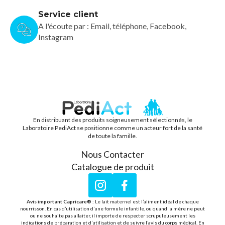
Service client
A l'écoute par : Email, téléphone, Facebook,
Instagram
En distribuant des produits soigneusement sélectionnés, le
PEDIACT
Laboratoire PediAct se positionne comme un acteur fort de la santé
de toute la famille.
Nous Contacter
Catalogue de produit
Instagram
Facebook
Avis important Capricare® :
Le lait maternel est l’aliment idéal de chaque
nourrisson. En cas d’utilisation d’une formule infantile, ou quand la mère ne peut
ou ne souhaite pas allaiter, il importe de respecter scrupuleusement les
indications de préparation et d’utilisation et de suivre l’avis du corps médical. En