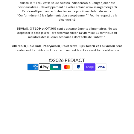
plus du lait, l’eau est la seule boisson indispensable. Bouger, jouer est
indispensable au développement de votre enfant. www.mangerbouger.fr.
Capricare® peut contenir des traces de protéines de lait de vache.
*Conformément à la réglementation européenne. ** Pour le respect de la
biodiversité
BBVia®, OT10® et OT30®
sont des compléments alimentaires. Ne pas
dépasser la dose journalière recommandée.* La vitamine B2 contribue au
maintien des muqueuses saines, dont celle de l'intestin.
Allerdol®, PoxClin®, Pharyndol®, PoxKare®, TipsHaler® et Touxidol®
sont
des dispositifs médicaux. Lire attentivement la notice avant toute utilisation.
©2026
PEDIACT