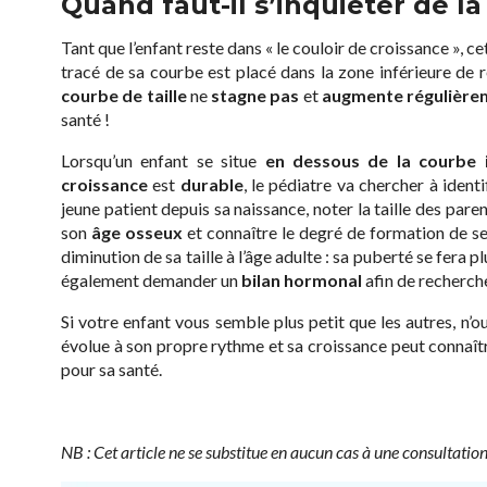
Quand faut-il s’inquiéter de la 
Tant que l’enfant reste dans « le couloir de croissance », 
tracé de sa courbe est placé dans la zone inférieure de réf
courbe de taille
ne
stagne pas
et
augmente régulière
santé !
Lorsqu’un enfant se situe
en dessous de la courbe i
croissance
est
durable
, le pédiatre va chercher à identi
jeune patient depuis sa naissance, noter la taille des pare
son
âge osseux
et connaître le degré de formation de s
diminution de sa taille à l’âge adulte : sa puberté se fera pl
également demander un
bilan hormonal
afin de recherch
Si votre enfant vous semble plus petit que les autres, n’ou
évolue à son propre rythme et sa croissance peut connaît
pour sa santé.
NB : Cet article ne se substitue en aucun cas à une consultatio