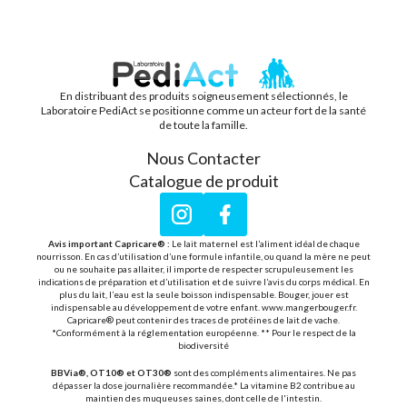
En distribuant des produits soigneusement sélectionnés, le
PEDIACT
Laboratoire PediAct se positionne comme un acteur fort de la santé
de toute la famille.
Nous Contacter
Catalogue de produit
Instagram
Facebook
Avis important Capricare® :
Le lait maternel est l’aliment idéal de chaque
nourrisson. En cas d’utilisation d’une formule infantile, ou quand la mère ne peut
ou ne souhaite pas allaiter, il importe de respecter scrupuleusement les
indications de préparation et d’utilisation et de suivre l’avis du corps médical. En
plus du lait, l’eau est la seule boisson indispensable. Bouger, jouer est
indispensable au développement de votre enfant. www.mangerbouger.fr.
Capricare® peut contenir des traces de protéines de lait de vache.
*Conformément à la réglementation européenne. ** Pour le respect de la
biodiversité
BBVia®, OT10® et OT30®
sont des compléments alimentaires. Ne pas
dépasser la dose journalière recommandée.* La vitamine B2 contribue au
maintien des muqueuses saines, dont celle de l'intestin.