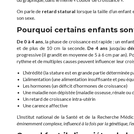
On parle de
retard statural
lorsque la taille d’un enfant
son sexe.
Pourquoi certains enfants sont
De 0 à 4 ans
, la phase de croissance est rapide : un enfa
et de plus de 10 cm la seconde.
De 4 ans
jusqu’au
dé
progressive (il grandit en moyenne de 5 à 6 cm par an). 
rythme et de multiples causes peuvent influencer leur croi
L’hérédité (la stature est en grande partie déterminée p
L’alimentation (une alimentation insuffisante et peu équ
Les hormones (un déficit d’hormones de croissance)
Une maladie non dépistée (maladie osseuse, rénale ou
Un retard de croissance intra-utérin
Une carence affective
L’Institut national de la Santé et de la Recherche Médica
éminemment complexe, influencé à la fois par la génétique, l’e