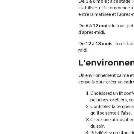
De 3 à 6 mois :
à ce stade,
stabiliser, et il commence à 
entre la matinée et l'après-
De 6 à 12 mois:
le tout-pet
d'après-midi.
De 12 à 18 mois :
à ce stad
midi.
L'environne
Un environnement calme et 
conseils pour créer un cadr
Choisissez un lit conf
peluches, oreillers, c
Contrôlez la tempéra
qu'il se sente à l'aise.
Créez une atmosphère 
du soir.
Privilégiez un rituel 