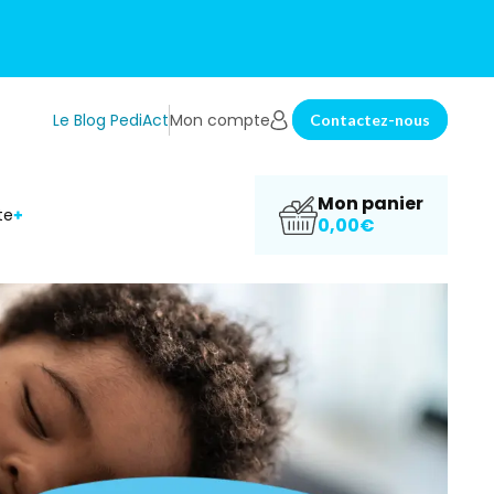
Le Blog PediAct
Mon compte
Contactez-nous
Mon panier
te
0,00€