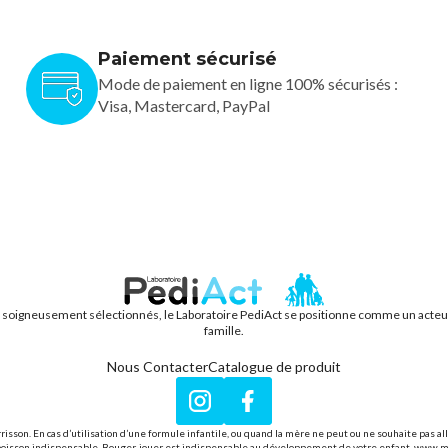
Paiement sécurisé
Mode de paiement en ligne 100% sécurisés :
Visa, Mastercard, PayPal
s soigneusement sélectionnés, le Laboratoire PediAct se positionne comme un acteur f
PEDIACT
famille.
Nous Contacter
Catalogue de produit
Instagram
Facebook
rrisson. En cas d’utilisation d’une formule infantile, ou quand la mère ne peut ou ne souhaite pas a
seule boisson indispensable. Bouger, jouer est indispensable au développement de votre enfant. www.