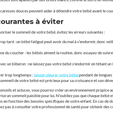
 caresses douces peuvent aider à détendre votre bébé avant le cou
courantes à éviter
oriser le sommeil de votre bébé, évitez les erreurs suivantes :
rop tard : un bébé fatigué peut avoir du mal à s'endormir, donc veil
ine du coucher : les bébés aiment la routine, donc essayez de sui
avec un biberon : ne laissez pas votre bébé s'endormir en tétant un 
urer trop longtemps :
laisser pleurer votre bébé
pendant de longues 
e sommeil de votre bébé est précieux pour sa croissance et son dé
conseils et astuces, vous pourrez créer un environnement propice a
ise un sommeil paisible pour lui. N'oubliez pas que chaque bébé est
ies en fonction des besoins spécifiques de votre enfant. En cas de
tez pas à consulter votre professionnel de santé pour obtenir des c