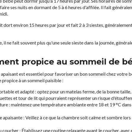
 le bébé peut dormir jusqu'à 17 heures par jour. Ses horaires de s
faire ses nuits en dormant de 5 à 6 heures d'affilée. Il fait générale
midi.
it dort environ 15 heures par jour et fait 2 à 3 siestes, généralemen
e, il ne fait souvent plus qu'une seule sieste dans la journée, génér
ment propice au sommeil de b
apaisant est essentiel pour favoriser un bon sommeil chez votre b
e propice à un sommeil paisible :
ortable et adapté : optez pour un matelas ferme, de la bonne taille, 
ouettes et tour de lit qui pourraient représenter un risque d'étouffe
ture : maintenez une température ambiante entre 18 et 19 °C dans
apaisante : Veillez à ce que la chambre soit calme et sombre lors 
du coucher : Établissez une routine relaxante avant le coucher, avec