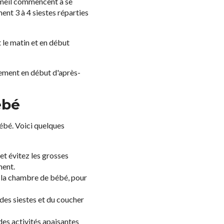
ommeil commencent à se
ment 3 à 4 siestes réparties
t le matin et en début
alement en début d'après-
ébé
ébé. Voici quelques
et évitez les grosses
ment.
 la chambre de bébé, pour
des siestes et du coucher
 des activités apaisantes