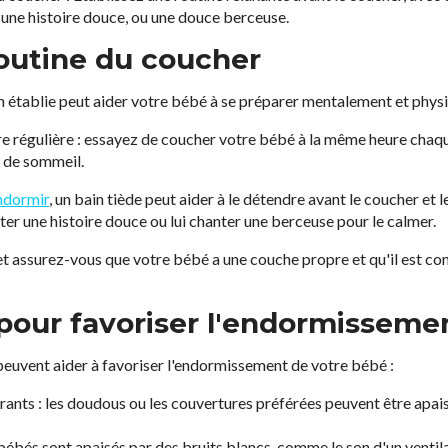
une histoire douce, ou une douce berceuse.
routine du coucher
n établie peut aider votre bébé à se préparer mentalement et phys
re régulière : essayez de coucher votre bébé à la même heure chaque
e de sommeil.
endormir
, un bain tiède peut aider à le détendre avant le coucher et 
er une histoire douce ou lui chanter une berceuse pour le calmer.
t et assurez-vous que votre bébé a une couche propre et qu'il est c
pour favoriser l'endormisseme
peuvent aider à favoriser l'endormissement de votre bébé :
urants : les doudous ou les couvertures préférées peuvent être apa
s bébés sont apaisés par des bruits blancs, comme le son d'un venti