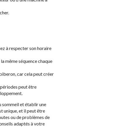
cher.
lez à respecter son horaire
vre la même séquence chaque
biberon, car cela peut créer
périodes peut être
veloppement.
u sommeil et établir une
 unique, et il peut être
 doutes ou de problèmes de
onseils adaptés à votre