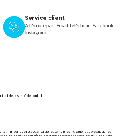
Service client
A l'écoute par : Email, téléphone, Facebook,
Instagram
ort de la santé de toute la
llaiter, il importe de respecter scrupuleusement les indications de préparation et
mangerbouger.fr. Capricare® peut contenir des traces de protéines de lait de vache.