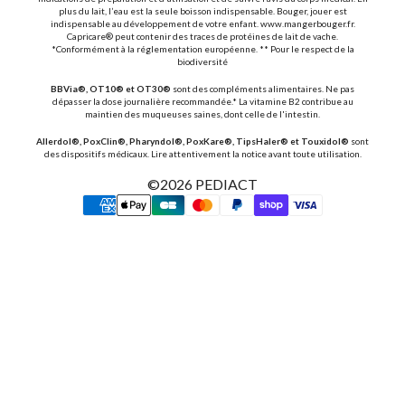
plus du lait, l’eau est la seule boisson indispensable. Bouger, jouer est
indispensable au développement de votre enfant. www.mangerbouger.fr.
Capricare® peut contenir des traces de protéines de lait de vache.
*Conformément à la réglementation européenne. ** Pour le respect de la
biodiversité
BBVia®, OT10® et OT30®
sont des compléments alimentaires. Ne pas
dépasser la dose journalière recommandée.* La vitamine B2 contribue au
maintien des muqueuses saines, dont celle de l'intestin.
Allerdol®, PoxClin®, Pharyndol®, PoxKare®, TipsHaler® et Touxidol®
sont
des dispositifs médicaux. Lire attentivement la notice avant toute utilisation.
©2026
PEDIACT