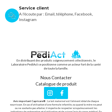
Service client
A l'écoute par : Email, téléphone, Facebook,
Instagram
En distribuant des produits soigneusement sélectionnés, le
PEDIACT
Laboratoire PediAct se positionne comme un acteur fort de la santé
de toute la famille.
Nous Contacter
Catalogue de produit
Instagram
Facebook
Avis important Capricare® :
Le lait maternel est l’aliment idéal de chaque
nourrisson. En cas d’utilisation d’une formule infantile, ou quand la mère ne peut
ou ne souhaite pas allaiter, il importe de respecter scrupuleusement les
indications de préparation et d’utilisation et de suivre l’avis du corps médical. En