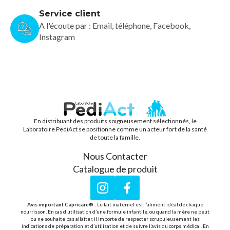
Service client
A l'écoute par : Email, téléphone, Facebook,
Instagram
En distribuant des produits soigneusement sélectionnés, le
PEDIACT
Laboratoire PediAct se positionne comme un acteur fort de la santé
de toute la famille.
Nous Contacter
Catalogue de produit
Instagram
Facebook
Avis important Capricare® :
Le lait maternel est l’aliment idéal de chaque
nourrisson. En cas d’utilisation d’une formule infantile, ou quand la mère ne peut
ou ne souhaite pas allaiter, il importe de respecter scrupuleusement les
indications de préparation et d’utilisation et de suivre l’avis du corps médical. En