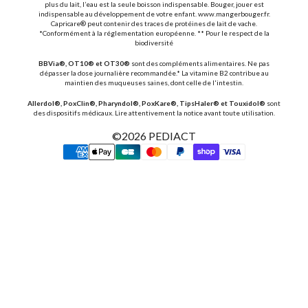
plus du lait, l’eau est la seule boisson indispensable. Bouger, jouer est
indispensable au développement de votre enfant. www.mangerbouger.fr.
Capricare® peut contenir des traces de protéines de lait de vache.
*Conformément à la réglementation européenne. ** Pour le respect de la
biodiversité
BBVia®, OT10® et OT30®
sont des compléments alimentaires. Ne pas
dépasser la dose journalière recommandée.* La vitamine B2 contribue au
maintien des muqueuses saines, dont celle de l'intestin.
Allerdol®, PoxClin®, Pharyndol®, PoxKare®, TipsHaler® et Touxidol®
sont
des dispositifs médicaux. Lire attentivement la notice avant toute utilisation.
©2026
PEDIACT