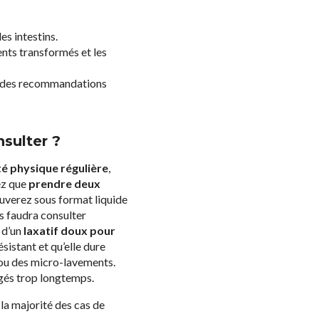
s intestins.
ents transformés et les
ir des recommandations
sulter ?
té physique régulière
,
ez que
prendre deux
ouverez sous format liquide
s faudra consulter
 d’un
laxatif doux pour
sistant et qu’elle dure
 ou des micro-lavements.
ngés trop longtemps.
la majorité des cas de