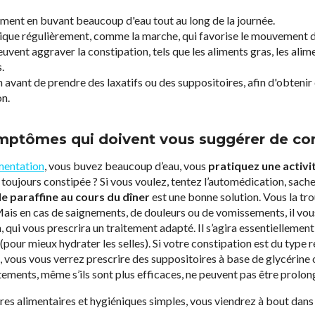
ent en buvant beaucoup d'eau tout au long de la journée.
sique régulièrement, comme la marche, qui favorise le mouvement de
euvent aggraver la constipation, tels que les aliments gras, les alim
.
 avant de prendre des laxatifs ou des suppositoires, afin d'obten
on.
ymptômes qui doivent vous suggérer de con
mentation
, vous buvez beaucoup d’eau, vous
pratiquez une activi
 toujours constipée ? Si vous voulez, tentez l’automédication, sach
de paraffine au cours du dîner
est une bonne solution. Vous la tr
ais en cas de saignements, de douleurs ou de vomissements, il vou
ui vous prescrira un traitement adapté. Il s’agira essentiellement
(pour mieux hydrater les selles). Si votre constipation est du type ré
 vous vous verrez prescrire des suppositoires à base de glycérine
itements, même s’ils sont plus efficaces, ne peuvent pas être prolo
s alimentaires et hygiéniques simples, vous viendrez à bout dans 