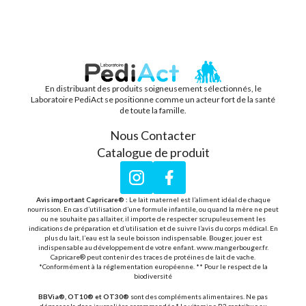
En distribuant des produits soigneusement sélectionnés, le
PEDIACT
Laboratoire PediAct se positionne comme un acteur fort de la santé
de toute la famille.
Nous Contacter
Catalogue de produit
Instagram
Facebook
Avis important Capricare® :
Le lait maternel est l’aliment idéal de chaque
nourrisson. En cas d’utilisation d’une formule infantile, ou quand la mère ne peut
ou ne souhaite pas allaiter, il importe de respecter scrupuleusement les
indications de préparation et d’utilisation et de suivre l’avis du corps médical. En
plus du lait, l’eau est la seule boisson indispensable. Bouger, jouer est
indispensable au développement de votre enfant. www.mangerbouger.fr.
Capricare® peut contenir des traces de protéines de lait de vache.
*Conformément à la réglementation européenne. ** Pour le respect de la
biodiversité
BBVia®, OT10® et OT30®
sont des compléments alimentaires. Ne pas