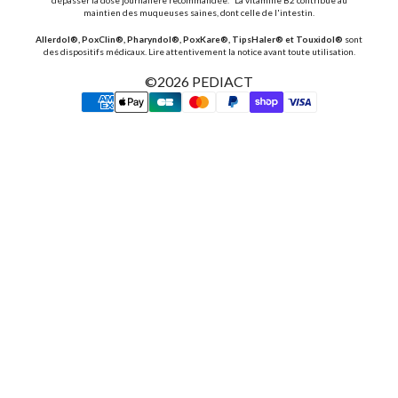
dépasser la dose journalière recommandée.* La vitamine B2 contribue au
maintien des muqueuses saines, dont celle de l'intestin.
Allerdol®, PoxClin®, Pharyndol®, PoxKare®, TipsHaler® et Touxidol®
sont
des dispositifs médicaux. Lire attentivement la notice avant toute utilisation.
©2026
PEDIACT