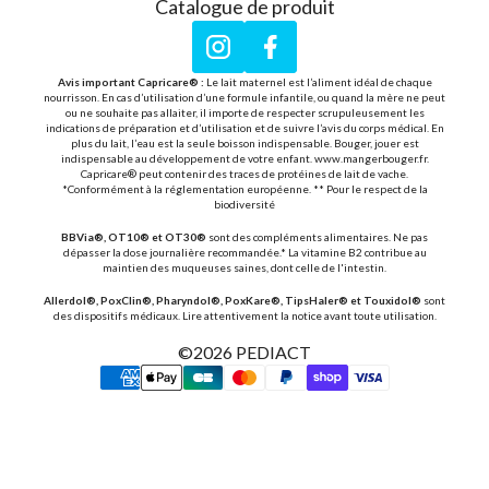
Catalogue de produit
Instagram
Facebook
Avis important Capricare® :
Le lait maternel est l’aliment idéal de chaque
nourrisson. En cas d’utilisation d’une formule infantile, ou quand la mère ne peut
ou ne souhaite pas allaiter, il importe de respecter scrupuleusement les
indications de préparation et d’utilisation et de suivre l’avis du corps médical. En
plus du lait, l’eau est la seule boisson indispensable. Bouger, jouer est
indispensable au développement de votre enfant. www.mangerbouger.fr.
Capricare® peut contenir des traces de protéines de lait de vache.
*Conformément à la réglementation européenne. ** Pour le respect de la
biodiversité
BBVia®, OT10® et OT30®
sont des compléments alimentaires. Ne pas
dépasser la dose journalière recommandée.* La vitamine B2 contribue au
maintien des muqueuses saines, dont celle de l'intestin.
Allerdol®, PoxClin®, Pharyndol®, PoxKare®, TipsHaler® et Touxidol®
sont
des dispositifs médicaux. Lire attentivement la notice avant toute utilisation.
©2026
PEDIACT