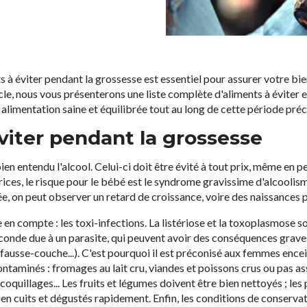
 à éviter pendant la grossesse est essentiel pour assurer votre bie
cle, nous vous présenterons une liste complète d'aliments à éviter 
 alimentation saine et équilibrée tout au long de cette période préc
viter pendant la grossesse
ien entendu l'alcool. Celui-ci doit être évité à tout prix, même en p
es, le risque pour le bébé est le syndrome gravissime d'alcoolism
 on peut observer un retard de croissance, voire des naissances 
n compte : les toxi-infections. La listériose et la toxoplasmose so
conde due à un parasite, qui peuvent avoir des conséquences grave
usse-couche...). C'est pourquoi il est préconisé aux femmes encein
ntaminés : fromages au lait cru, viandes et poissons crus ou pas as
, coquillages... Les fruits et légumes doivent être bien nettoyés ; les
en cuits et dégustés rapidement. Enfin, les conditions de conserva