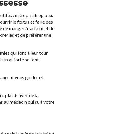
ossesse
tés : ni trop, ni trop peu.
urrir le fœtus et faire des
dé de manger à sa faim et de
sucreries et de préférer une
ies qui font à leur tour
s trop forte se font
sauront vous guider et
e plaisir avec de la
s au médecin qui suit votre
-être de la mère et du bébé.