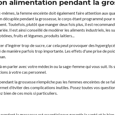
on alimentation pendant la gr
-mêmes, la femme enceinte doit également faire attention aux quanti
aim décuplée pendant la grossesse, le corps étant programmé pour no
ement. Toutefois, plutôt que manger deux fois plus, il est recomman
ariée. Il est ainsi conseillé de modérer les aliments industriels, les 
téines, fruits et légumes, produits laitiers...
er d'ingérer trop de sucre, car cela peut provoquer des hyperglycém
de manière parfois trop importante. Les effets d'une prise de poid
man.
 à en parler avec votre médecin ou la sage-femme qui vous suit. Ils 
ons à votre cas personnel.
 pendant la grossesse n'empêche pas les femmes enceintes de se fair
rmet d'éviter des complications inutiles. Posez toutes vos question
z bien de ces mois si particuliers.
 pendant la grossesse est essentiel pour garantir la santé et le bien