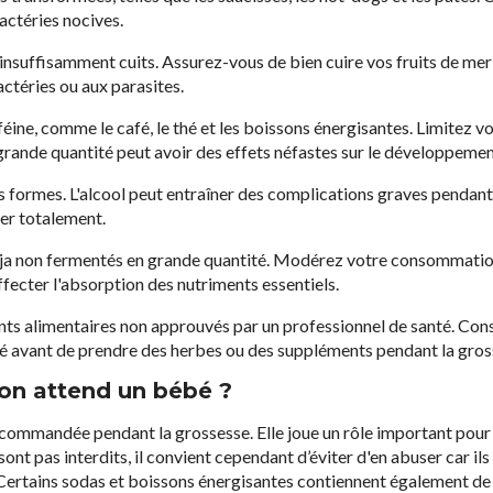
actéries nocives.
 insuffisamment cuits. Assurez-vous de bien cuire vos fruits de mer
actéries ou aux parasites.
féine, comme le café, le thé et les boissons énergisantes. Limitez
 grande quantité peut avoir des effets néfastes sur le développeme
s formes. L'alcool peut entraîner des complications graves pendant 
er totalement.
oja non fermentés en grande quantité. Modérez votre consommatio
affecter l'absorption des nutriments essentiels.
s alimentaires non approuvés par un professionnel de santé. Cons
té avant de prendre des herbes ou des suppléments pendant la gros
on attend un bébé ?
recommandée pendant la grossesse. Elle joue un rôle important pour 
sont pas interdits, il convient cependant d’éviter d'en abuser car il
 Certains sodas et boissons énergisantes contiennent également de l