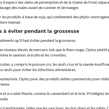
es (respect des dates de péremption et de la chaîne du froid, sépara
le lavage des mains avant de cuisiner et de manger.
iter les produits à base de soja, qui contiennent des phyto-oestrogè
future maman.
s à éviter pendant la grossesse
 aliments qu'il faut éviter pendant la grossesse :
s niveaux élevés de mercure, tels que le thon rouge. Optez plutôt 
mme le saumon, la truite et les crevettes.
uites, y compris le poisson cru, les œufs crus et la viande insuffis
os œufs pour éviter les infections alimentaires.
pasteurisés. Optez pour des produits laitiers pasteurisés pour rédui
ienne.
 et à croûte fleurie, comme le camembert et le brie. Privilégiez le
gouda.
 transformées, telles que les saucisses, les hot-dogs et les pâtés.