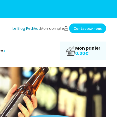
Le Blog PediAct
Mon compte
Contactez-nous
Mon panier
te
0,00€