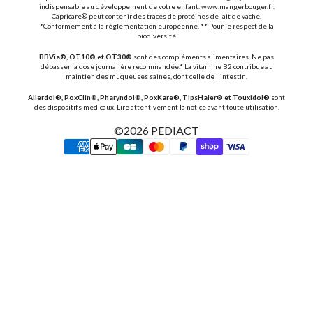
indispensable au développement de votre enfant. www.mangerbouger.fr.
Capricare® peut contenir des traces de protéines de lait de vache.
*Conformément à la réglementation européenne. ** Pour le respect de la
biodiversité
BBVia®, OT10® et OT30®
sont des compléments alimentaires. Ne pas
dépasser la dose journalière recommandée.* La vitamine B2 contribue au
maintien des muqueuses saines, dont celle de l'intestin.
Allerdol®, PoxClin®, Pharyndol®, PoxKare®, TipsHaler® et Touxidol®
sont
des dispositifs médicaux. Lire attentivement la notice avant toute utilisation.
©2026
PEDIACT