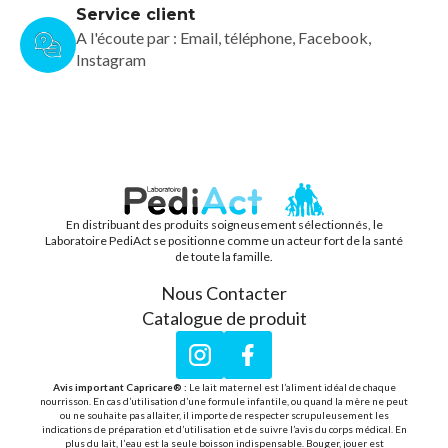
Service client
A l'écoute par : Email, téléphone, Facebook,
Instagram
En distribuant des produits soigneusement sélectionnés, le
PEDIACT
Laboratoire PediAct se positionne comme un acteur fort de la santé
de toute la famille.
Nous Contacter
Catalogue de produit
Instagram
Facebook
Avis important Capricare® :
Le lait maternel est l’aliment idéal de chaque
nourrisson. En cas d’utilisation d’une formule infantile, ou quand la mère ne peut
ou ne souhaite pas allaiter, il importe de respecter scrupuleusement les
indications de préparation et d’utilisation et de suivre l’avis du corps médical. En
plus du lait, l’eau est la seule boisson indispensable. Bouger, jouer est