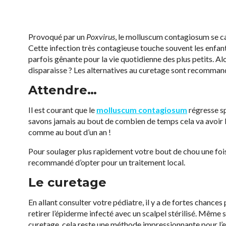
Provoqué par un
Poxvirus
, le molluscum contagiosum se c
Cette infection très contagieuse touche souvent les enfants 
parfois gênante pour la vie quotidienne des plus petits. A
disparaisse ? Les alternatives au curetage sont recomman
Attendre…
Il est courant que le
molluscum contagiosum
régresse s
savons jamais au bout de combien de temps cela va avoir li
comme au bout d’un an !
Pour soulager plus rapidement votre bout de chou une foi
recommandé d’opter pour un traitement local.
Le curetage
En allant consulter votre pédiatre, il y a de fortes chances
retirer l’épiderme infecté avec un scalpel stérilisé. Même
curetage, cela reste une méthode impressionnante pour l’e