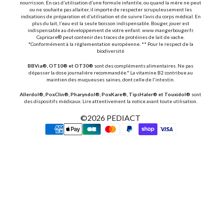
nourrisson. En cas d’utilisation d’une formule infantile, ou quand la mère ne peut
ou ne souhaite pas allaiter, il importe de respecter scrupuleusement les
indications de préparation et d’utilisation et de suivre l’avis du corps médical. En
plus du lait, l’eau est la seule boisson indispensable. Bouger, jouer est
indispensable au développement de votre enfant. www.mangerbouger.fr.
Capricare® peut contenir des traces de protéines de lait de vache.
*Conformément à la réglementation européenne. ** Pour le respect de la
biodiversité
BBVia®, OT10® et OT30®
sont des compléments alimentaires. Ne pas
dépasser la dose journalière recommandée.* La vitamine B2 contribue au
maintien des muqueuses saines, dont celle de l'intestin.
Allerdol®, PoxClin®, Pharyndol®, PoxKare®, TipsHaler® et Touxidol®
sont
des dispositifs médicaux. Lire attentivement la notice avant toute utilisation.
©2026
PEDIACT