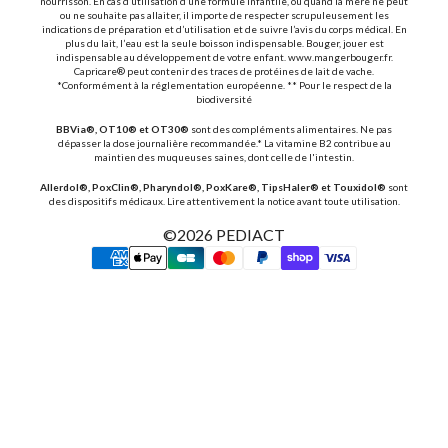
nourrisson. En cas d’utilisation d’une formule infantile, ou quand la mère ne peut
ou ne souhaite pas allaiter, il importe de respecter scrupuleusement les
indications de préparation et d’utilisation et de suivre l’avis du corps médical. En
plus du lait, l’eau est la seule boisson indispensable. Bouger, jouer est
indispensable au développement de votre enfant. www.mangerbouger.fr.
Capricare® peut contenir des traces de protéines de lait de vache.
*Conformément à la réglementation européenne. ** Pour le respect de la
biodiversité
BBVia®, OT10® et OT30®
sont des compléments alimentaires. Ne pas
dépasser la dose journalière recommandée.* La vitamine B2 contribue au
maintien des muqueuses saines, dont celle de l'intestin.
Allerdol®, PoxClin®, Pharyndol®, PoxKare®, TipsHaler® et Touxidol®
sont
des dispositifs médicaux. Lire attentivement la notice avant toute utilisation.
©2026
PEDIACT