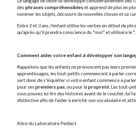
Le langage de bébé se développe considérablement dès l'âge
des
phrases compréhensibles
et apprend de plus en plus
nommer les objets, découvre de nouvelles choses et sa curi
Entre 2 et 3 ans, l'enfant utilise les verbes en début de ph
qu'après qu'il prendra conscience du "moi" et utilisera le "
Comment aider votre enfant à développer son langa
Rappelons que les enfants ne prononcent pas leurs premi
apprentissages, les tout-petits commencent à parler corr
sert donc de s'inquiéter si votre enfant commence à parler
pour ses
premiers pas
, ou pour la
propreté
. Les tout-pe
vous pouvez lui lire des histoires avant de le coucher, lui f
distinctive afin de l'aider à enrichir son vocabulaire et atti
Alice du Laboratoire Pediact